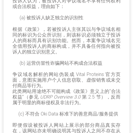
投诉人认为，被投诉人对争议域名不享有任何权利
或合法权益，理由如下：
(a) 被投诉人缺乏独立的识别性
根据《政策》，若被投诉人主张其以与争议域名相
同的标识为公众所识别，则该标识必须独立于投诉
人的商标而具有识别功能。然而，本案争议域名完
全借用投诉人的商标构成，并不具备任何指向被投
诉人的独立识别意义。
(b) 运营仿冒性诈骗网站不构成合法权益
争议域名解析的网站伪装成
Vital Proteins
官方页
面，意图实施用户个人信息窃取、虚假销售或未交
付商品等行为。
此类网站用途绝不可能构成《政策》意义上的
“
合法
权益
”
（参见
UDRP Overview 3.0
第
2.5
节），反而
属于明显的商标侵权及非法行为。
(c) 不符合
Oki Data
标准下的善意商品
/
服务提供
即便假设被投诉人网站上展示的部分商品真实存
在，该网站亦未明确说明其与投诉人之间不存在从