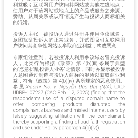
利益吸引互联网用户访问其网站或其他在线地点，
使用户对于该网站或地点上的产品或服务之来源、
赞助、从属关系或认可情况产生与投诉人商标相关
的混淆。
投诉人主张，被投诉人通过注册并使用争议域名，
意图扰乱投诉人的正常业务，并试图吸引互联网用
户访问其竞争性网站以牟取商业利益，构成恶意。
专家组注意到，若被投诉人利用争议域名冒充投诉
人，此类行为根据《政策》第 4(b)(iii) 条属于典型
的“恶意扰乱投诉人业务”之情形，同时亦显示被投诉
人意图通过制造与投诉人商标的混淆以获取商业利
益，符合《政策》第 4(b)(iv) 条所规定的恶意使用。
参见
Xiaomi Inc. v. Nguy
ễ
n
Đứ
c
Đạ
t (N/A)
, CAC-
UDRP-107237 (CAC Feb. 12, 2025) (finding that the
respondent’s use of a disputed domain name to
offer competing products disrupted the
complainant’s business and misled Internet users by
falsely suggesting affiliation with the complainant,
thereby supporting a finding of bad faith registration
and use under Policy paragraph 4(b)(iv))
.