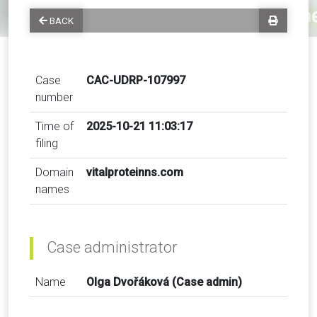
BACK
Case
CAC-UDRP-107997
number
Time of
2025-10-21 11:03:17
filing
Domain
vitalproteinns.com
names
Case administrator
Name
Olga Dvořáková (Case admin)