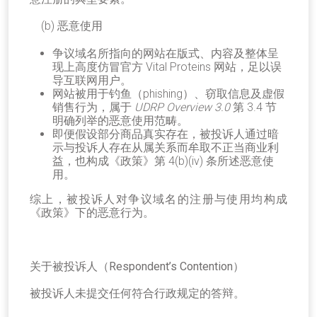
(b) 恶意使用
争议域名所指向的网站在版式、内容及整体呈
现上高度仿冒官方
Vital Proteins
网站，足以误
导互联网用户。
网站被用于钓鱼（
phishing
）、窃取信息及虚假
销售行为，属于
UDRP Overview 3.0
第
3.4
节
明确列举的恶意使用范畴。
即便假设部分商品真实存在，被投诉人通过暗
示与投诉人存在从属关系而牟取不正当商业利
益，也构成《政策》第
4(b)(iv)
条所述恶意使
用。
综上，被投诉人对争议域名的注册与使用均构成
《政策》下的恶意行为。
关于被投诉人（Respondent’s Contention）
被投诉人未提交任何符合行政规定的答辩。