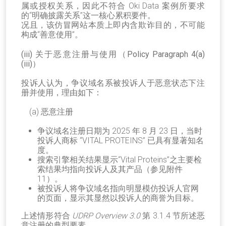
属或授权关系，因此不符合
Oki Data
案例所要求
的
“
明确披露关系
”
这一核心累积要件。
况且，该仿冒网站本质上即内含欺诈目的，不可能
构成
“
善意使用
”
。
(iii) 关于恶意注册与使用（Policy Paragraph 4(a)
(iii)）
投诉人认为，争议域名系被投诉人于恶意状态下注
册并使用，理由如下：
(a) 恶意注册
争议域名注册日期为 2025 年
8
月
23
日，当时
投诉人商标 “VITAL PROTEINS” 已具有显著知名
度。
搜索引擎相关结果显示
“Vital Proteins”
之主要检
索结果均指向投诉人及其产品（参见附件
11
）。
被投诉人将争议域名指向明显模仿投诉人官网
的页面，显示其显然以投诉人的商誉为目标。
上述情形符合
UDRP Overview 3.0
第
3.1.4
节所述恶
意注册的典型要素。