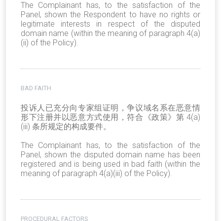
The Complainant has, to the satisfaction of the
Panel, shown the Respondent to have no rights or
legitimate interests in respect of the disputed
domain name (within the meaning of paragraph 4(a)
(ii) of the Policy).
BAD FAITH
投诉人已充分向专家组证明，争议域名系在恶意情
形下注册并以恶意方式使用，符合《政策》第 4(a)
(iii) 条所规定的构成要件。
The Complainant has, to the satisfaction of the
Panel, shown the disputed domain name has been
registered and is being used in bad faith (within the
meaning of paragraph 4(a)(iii) of the Policy).
PROCEDURAL FACTORS