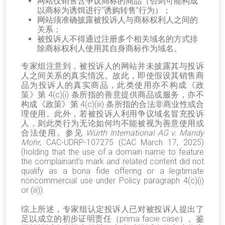
网站仅销售含争议商标的商品（否则可能构成
以商标为诱饵进行“诱购转售”行为）；
网站须准确披露被投诉人与商标权利人之间的
关系；
被投诉人不得通过注册多个相关域名的方式排
除商标权利人使用其自身商标作为域名。
专家组注意到，被投诉人的网站并未披露其与投诉
人之间关系的真实情况。故此，即使假设其销售商
品为投诉人的真实商品，此类使用亦不构成《政
策》第 4(c)(i) 条所指的善意提供商品或服务，亦不
构成《政策》第 4(c)(iii) 条所指的合法非商业性或合
理使用。此外，若被投诉人利用争议域名冒充投诉
人，则此类行为无论如何均不能被视为善意使用或
合法使用。参见
Würth International AG v. Mandy
Mohr
, CAC-UDRP-107275 (CAC March 17, 2025)
(holding that the use of a domain name to feature
the complainant’s mark and related content did not
qualify as a bona fide offering or a legitimate
noncommercial use under Policy paragraph 4(c)(i)
or (iii)).
综上所述，专家组认定投诉人已对被投诉人提出了
足以成立的初步证明责任（prima facie case）。鉴