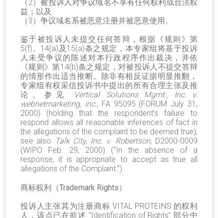
（2）被投诉人对争议域名不享有任何权利或合法权
益；以及
（3）争议域名系被恶意注册并被恶意使用。
鉴于被投诉人未提交任何答辩，根据《规则》第
5(f)、14(a)及15(a)条之规定，本专家组将基于投诉
人未受争议的陈述对本行政程序作出裁决，并依
《规则》第14(b)条之规定，对被投诉人不提交答辩
的情形作出适当推断。除非有相反证据明显推翻，
专家组有权采信投诉书中提出的所有合理主张及推
论。参见
Vertical Solutions Mgmt., Inc. v.
webnetmarketing, inc.
, FA 95095 (FORUM July 31,
2000) (holding that the respondent’s failure to
respond allows all reasonable inferences of fact in
the allegations of the complaint to be deemed true);
see also
Talk City, Inc. v. Robertson
, D2000-0009
(WIPO Feb. 29, 2000) (“In the absence of a
response, it is appropriate to accept as true all
allegations of the Complaint.”).
商标权利（Trademark Rights）
投诉人主张其为注册商标 VITAL PROTEINS 的权利
人，该点已在前述 “Identification of Rights” 部分中