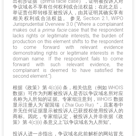
出初步证据（prima facie case），证明被投诉人对
争议域名不享有任何权利或合法权益；在此之后，
举证责任即转移至被投诉人，由其证明其确实享有
相关权利或合法权益。 参见 Section 2.1, WIPO
Jurisprudential Overview 3.0 ("Where a complainant
makes out a
prima facie
case that the respondent
lacks rights or legitimate interests, the burden of
production on this element shifts to the respondent
to come forward with relevant evidence
demonstrating rights or legitimate interests in the
domain name. If the respondent fails to come
forward with such relevant evidence, the
complainant is deemed to have satisfied the
second element.").
根据《政策》第 4(c)(ii) 条，相关信息（例如 WHOIS
数据）可作为判断被投诉人是否以争议域名所对应
名称为人所知的证据。专家组注意到，WHOIS 数据
显示注册人为“翟国瑞（Zhai Guo Rui）”，且案卷中
并无任何证据显示被投诉人已获授权使用投诉人的
商标。因此，专家组认定，被投诉人并非依据《政
策》第 4(c)(ii) 条意义上“以争议域名为人所知”。
投诉人进一步指出，争议域名此前解析的网站冒充