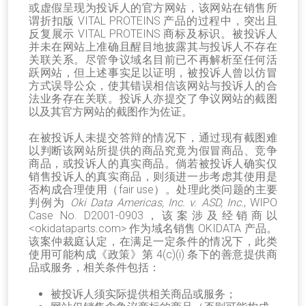
或虚假呈现为投诉人的官方网站，该网站在销售所
谓折扣版 VITAL PROTEINS 产品的过程中，突出且
反复展示 VITAL PROTEINS 商标及标识。被投诉人
并未在网站上准确且醒目地披露其与投诉人不存在
关联关系。尽管争议域名目前已不再解析至任何活
跃网站，但上述事实足以证明，被投诉人曾以仿冒
方式误导公众，使其错误相信该网站与投诉人的合
法业务存在关联。投诉人亦提交了争议网站的截图
以及其官方网站的截图作为佐证。
在被投诉人未提交答辩的情况下，通过现有截图难
以判断该网站所提供的商品究竟为假冒商品、竞争
商品，或投诉人的真实商品。倘若被投诉人确实仅
销售投诉人的真实商品，则须进一步考虑其使用是
否构成合理使用（fair use）。处理此类问题的主要
判例为
Oki Data Americas, Inc. v. ASD, Inc.
, WIPO
Case No. D2001-0903，该案涉及经销商以
<okidataparts.com> 作为域名销售 OKIDATA 产品。
该案仲裁庭认定，在满足一定条件的情况下，此类
使用可能构成《政策》第 4(c)(i) 条下的善意提供商
品或服务，相关条件包括：
被投诉人须实际提供相关商品或服务；