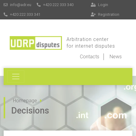
info@adr.eu
+420 222 333 340
Login
+420 222 333 341
Registration
Arbitration center
for internet disputes
Contacts
News
Homepage
Decisions