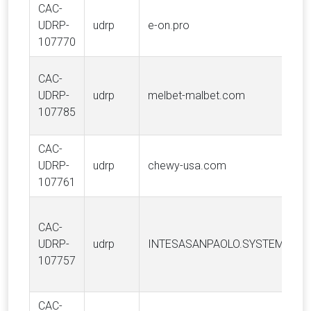
CAC-
UDRP-
udrp
e-on.pro
107770
CAC-
UDRP-
udrp
melbet-malbet.com
107785
CAC-
UDRP-
udrp
chewy-usa.com
107761
CAC-
UDRP-
udrp
INTESASANPAOLO.SYSTEMS
107757
CAC-