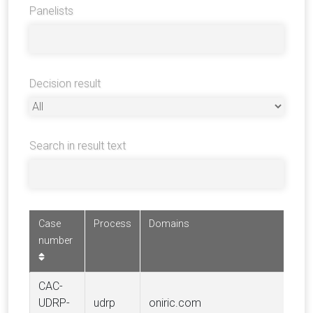
Panelists
Decision result
Search in result text
Case
Process
Domains
number
CAC-
UDRP-
udrp
oniric.com